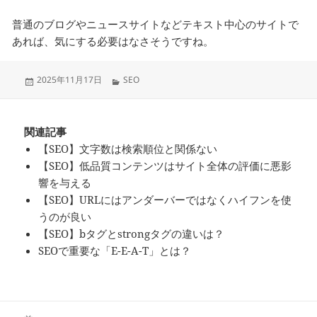
普通のブログやニュースサイトなどテキスト中心のサイトで
あれば、気にする必要はなさそうですね。
投
カ
2025年11月17日
SEO
稿
テ
日:
ゴ
リ
ー
関連記事
【SEO】文字数は検索順位と関係ない
【SEO】低品質コンテンツはサイト全体の評価に悪影
響を与える
【SEO】URLにはアンダーバーではなくハイフンを使
うのが良い
【SEO】bタグとstrongタグの違いは？
SEOで重要な「E-E-A-T」とは？
投