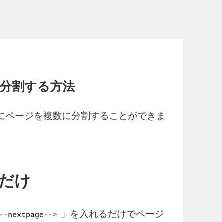
に分割する方法
タンにページを複数に分割することができま
るだけ
」を入れるだけでページ
--nextpage--
>