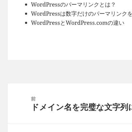
WordPressのパーマリンクとは？
WordPressは数字だけのパーマリン
WordPressとWordPress.comの違い
投
稿
前
ドメイン名を完璧な文字列
ナ
前
ビ
の
ゲ
投