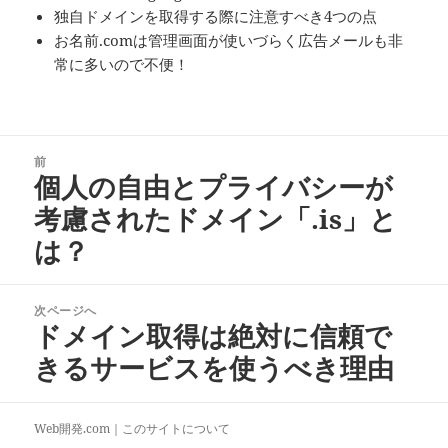
独自ドメインを取得する際に注意すべき4つの点
お名前.comは管理画面が使いづらく広告メールも非
常に多いので不便！
投
前
稿
個人の自由とプライバシーが
前
ナ
の
考慮されたドメイン「.is」と
ビ
投
は？
ゲ
稿:
ー
シ
次ページへ
ョ
ドメイン取得は絶対に信頼で
次
ン
の
きるサービスを使うべき理由
投
稿:
Web開発.com｜
このサイトについて