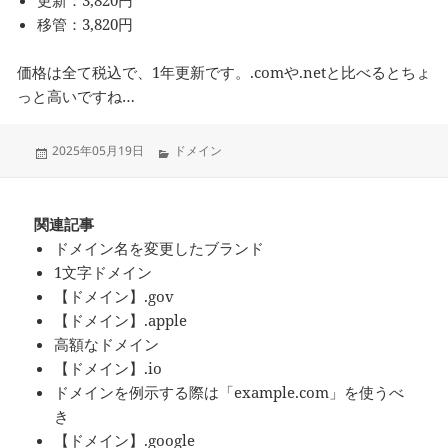
移管：3,820円
価格は全て税込で、1年更新です。.comや.netと比べるとちょ
っと高いですね…
投
カ
2025年05月19日
ドメイン
稿
テ
日:
ゴ
リ
ー
関連記事
ドメイン名を変更したブランド
1文字ドメイン
【ドメイン】.gov
【ドメイン】.apple
高額なドメイン
【ドメイン】.io
ドメインを例示する際は「example.com」を使うべ
き
【ドメイン】.google